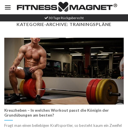
Zum
Inhalt
springen
30 Tage Rückgaberecht
KATEGORIE-ARCHIVE:
TRAININGSPLÄNE
Kreuzheben – In welches Workout passt die Königin der
Grundübungen am besten?
Fragt man einen beliebigen Kraftsportler, so besteht kaum ein Zweifel