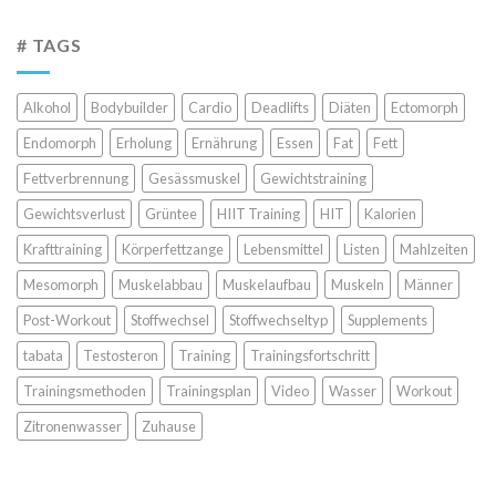
# TAGS
Alkohol
Bodybuilder
Cardio
Deadlifts
Diäten
Ectomorph
Endomorph
Erholung
Ernährung
Essen
Fat
Fett
Fettverbrennung
Gesässmuskel
Gewichtstraining
Gewichtsverlust
Grüntee
HIIT Training
HIT
Kalorien
Krafttraining
Körperfettzange
Lebensmittel
Listen
Mahlzeiten
Mesomorph
Muskelabbau
Muskelaufbau
Muskeln
Männer
Post-Workout
Stoffwechsel
Stoffwechseltyp
Supplements
tabata
Testosteron
Training
Trainingsfortschritt
Trainingsmethoden
Trainingsplan
Video
Wasser
Workout
Zitronenwasser
Zuhause