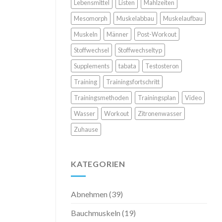
Lebensmittel
Listen
Mahlzeiten
Mesomorph
Muskelabbau
Muskelaufbau
Muskeln
Männer
Post-Workout
Stoffwechsel
Stoffwechseltyp
Supplements
tabata
Testosteron
Training
Trainingsfortschritt
Trainingsmethoden
Trainingsplan
Video
Wasser
Workout
Zitronenwasser
Zuhause
KATEGORIEN
Abnehmen
(39)
Bauchmuskeln
(19)