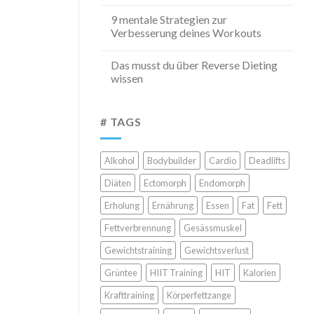
9 mentale Strategien zur
Verbesserung deines Workouts
Das musst du über Reverse Dieting
wissen
# TAGS
Alkohol
Bodybuilder
Cardio
Deadlifts
Diäten
Ectomorph
Endomorph
Erholung
Ernährung
Essen
Fat
Fett
Fettverbrennung
Gesässmuskel
Gewichtstraining
Gewichtsverlust
Grüntee
HIIT Training
HIT
Kalorien
Krafttraining
Körperfettzange