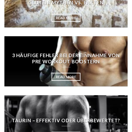
GLUTEN: MYTHEN VS. FAKTEN
READ MORE
3 HÄUFIGE FEHLER BEI DER EINNAHME VON
PRE WORKOUT BOOSTERN
READ MORE
TAURIN – EFFEKTIV ODER ÜBERBEWERTET?