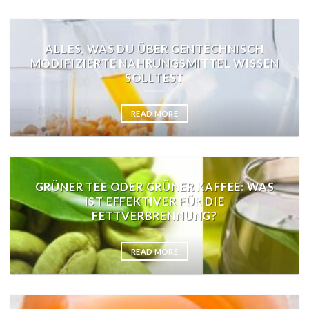
ALLES, WAS DU ÜBER GENTECHNISCH
MODIFIZIERTE NAHRUNGSMITTEL WISSEN
SOLLTEST
READ MORE
GRÜNER TEE ODER GRÜNER KAFFEE: WAS
IST EFFEKTIVER FÜR DIE
FETTVERBRENNUNG?
READ MORE