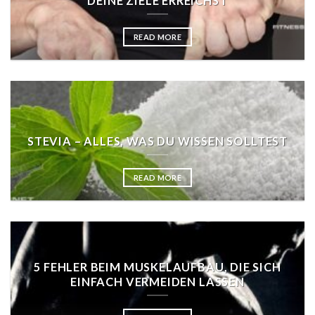
DEINE ZIELE ERREICHST
READ MORE
STEVIA – ALLES, WAS DU WISSEN SOLLTEST
READ MORE
5 FEHLER BEIM MUSKELAUFBAU, DIE SICH
EINFACH VERMEIDEN LASSEN