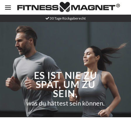
Zum
Inhalt
springen
30 Tage Rückgaberecht
ES IST NIE ZU
SPÄT, UM ZU
SEIN,
was du hättest sein können.