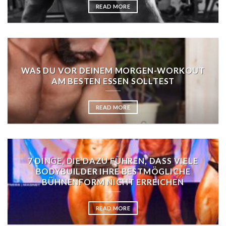
READ MORE
WAS DU VOR DEINEM MORGEN-WORKOUT
AM BESTEN ESSEN SOLLTEST
READ MORE
7 DINGE, DIE DAZU FÜHREN, DASS VIELE
BODYBUILDER IHRE BESTMÖGLICHE
BÜHNENFORM NICHT ERREICHEN
READ MORE