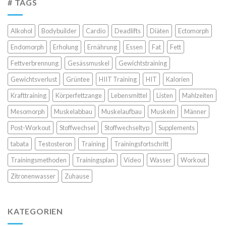
# TAGS
Alkohol
Bodybuilder
Cardio
Deadlifts
Diäten
Ectomorph
Endomorph
Erholung
Ernährung
Essen
Fat
Fett
Fettverbrennung
Gesässmuskel
Gewichtstraining
Gewichtsverlust
Grüntee
HIIT Training
HIT
Kalorien
Krafttraining
Körperfettzange
Lebensmittel
Listen
Mahlzeiten
Mesomorph
Muskelabbau
Muskelaufbau
Muskeln
Männer
Post-Workout
Stoffwechsel
Stoffwechseltyp
Supplements
tabata
Testosteron
Training
Trainingsfortschritt
Trainingsmethoden
Trainingsplan
Video
Wasser
Workout
Zitronenwasser
Zuhause
KATEGORIEN