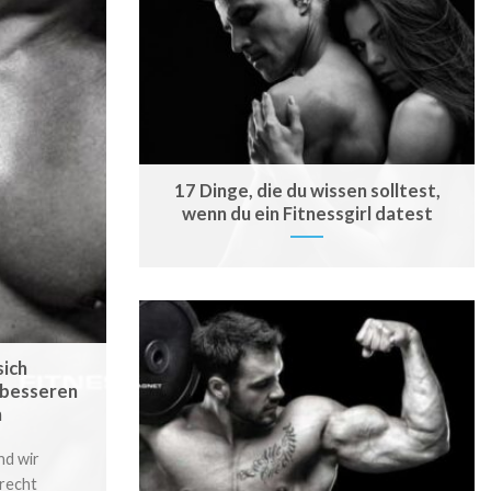
17 Dinge, die du wissen solltest,
wenn du ein Fitnessgirl datest
sich
 besseren
n
d wir
 recht