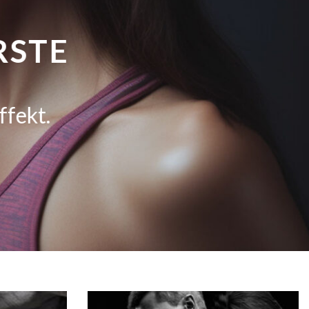
RSTE
;
ffekt.