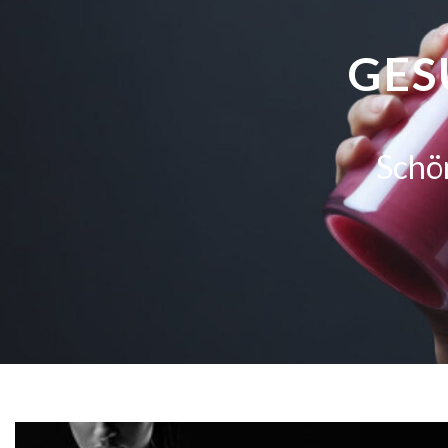
GES
Schön