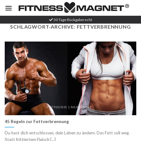
Zum
Inhalt
springen
30 Tage Rückgaberecht
SCHLAGWORT-ARCHIVE:
FETTVERBRENNUNG
45 Regeln zur Fettverbrennung
Du hast dich entschlossen, dein Leben zu ändern. Das Fett soll weg.
Statt frittiertem Fleisch [...]