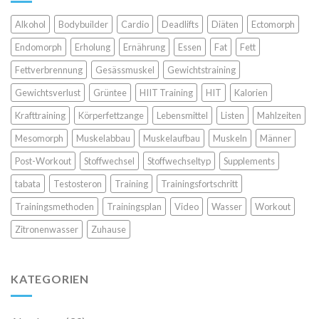
Alkohol
Bodybuilder
Cardio
Deadlifts
Diäten
Ectomorph
Endomorph
Erholung
Ernährung
Essen
Fat
Fett
Fettverbrennung
Gesässmuskel
Gewichtstraining
Gewichtsverlust
Grüntee
HIIT Training
HIT
Kalorien
Krafttraining
Körperfettzange
Lebensmittel
Listen
Mahlzeiten
Mesomorph
Muskelabbau
Muskelaufbau
Muskeln
Männer
Post-Workout
Stoffwechsel
Stoffwechseltyp
Supplements
tabata
Testosteron
Training
Trainingsfortschritt
Trainingsmethoden
Trainingsplan
Video
Wasser
Workout
Zitronenwasser
Zuhause
KATEGORIEN