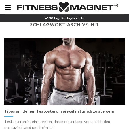
Zum
Inhalt
springen
30 Tage Rückgaberecht
SCHLAGWORT-ARCHIVE:
HIT
Tipps um deinen Testosteronspiegel natürlich zu steigern
Testosteron ist ein Hormon, das in erster Linie von den Hoden
produziert wird und beim [...]