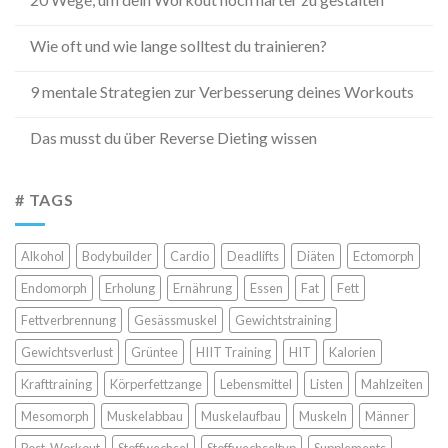
Wie oft und wie lange solltest du trainieren?
9 mentale Strategien zur Verbesserung deines Workouts
Das musst du über Reverse Dieting wissen
# TAGS
Alkohol
Bodybuilder
Cardio
Deadlifts
Diäten
Ectomorph
Endomorph
Erholung
Ernährung
Essen
Fat
Fett
Fettverbrennung
Gesässmuskel
Gewichtstraining
Gewichtsverlust
Grüntee
HIIT Training
HIT
Kalorien
Krafttraining
Körperfettzange
Lebensmittel
Listen
Mahlzeiten
Mesomorph
Muskelabbau
Muskelaufbau
Muskeln
Männer
Post-Workout
Stoffwechsel
Stoffwechseltyp
Supplements