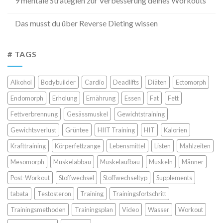
9 mentale Strategien zur Verbesserung deines Workouts
Das musst du über Reverse Dieting wissen
# TAGS
Alkohol
Bodybuilder
Cardio
Deadlifts
Diäten
Ectomorph
Endomorph
Erholung
Ernährung
Essen
Fat
Fett
Fettverbrennung
Gesässmuskel
Gewichtstraining
Gewichtsverlust
Grüntee
HIIT Training
HIT
Kalorien
Krafttraining
Körperfettzange
Lebensmittel
Listen
Mahlzeiten
Mesomorph
Muskelabbau
Muskelaufbau
Muskeln
Männer
Post-Workout
Stoffwechsel
Stoffwechseltyp
Supplements
tabata
Testosteron
Training
Trainingsfortschritt
Trainingsmethoden
Trainingsplan
Video
Wasser
Workout