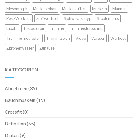
Mesomorph
Muskelabbau
Muskelaufbau
Muskeln
Männer
Post-Workout
Stoffwechsel
Stoffwechseltyp
Supplements
tabata
Testosteron
Training
Trainingsfortschritt
Trainingsmethoden
Trainingsplan
Video
Wasser
Workout
Zitronenwasser
Zuhause
KATEGORIEN
Abnehmen
(39)
Bauchmuskeln
(19)
Crossfit
(8)
Definition
(65)
Diäten
(9)