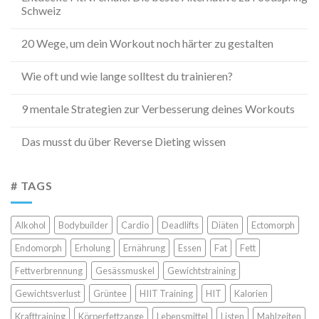
Schweiz
20 Wege, um dein Workout noch härter zu gestalten
Wie oft und wie lange solltest du trainieren?
9 mentale Strategien zur Verbesserung deines Workouts
Das musst du über Reverse Dieting wissen
# TAGS
Alkohol
Bodybuilder
Cardio
Deadlifts
Diäten
Ectomorph
Endomorph
Erholung
Ernährung
Essen
Fat
Fett
Fettverbrennung
Gesässmuskel
Gewichtstraining
Gewichtsverlust
Grüntee
HIIT Training
HIT
Kalorien
Krafttraining
Körperfettzange
Lebensmittel
Listen
Mahlzeiten