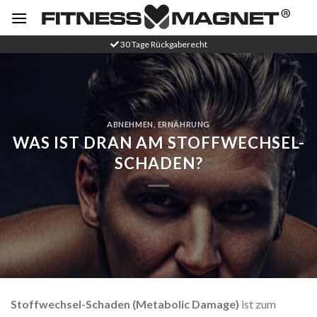
Zum
Inhalt
springen
30 Tage Rückgaberecht
ABNEHMEN
,
ERNÄHRUNG
WAS IST DRAN AM STOFFWECHSEL-
SCHADEN?
Stoffwechsel-Schaden (Metabolic Damage)
ist zum