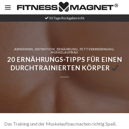
Zum
Inhalt
springen
30 Tage Rückgaberecht
ABNEHMEN
,
DEFINITION
,
ERNÄHRUNG
,
FETTVERBRENNUNG
,
MUSKELAUFBAU
20 ERNÄHRUNGS-TIPPS FÜR EINEN
DURCHTRAINIERTEN KÖRPER
Das Training und der Muskelaufbau machen richtig Spaß,