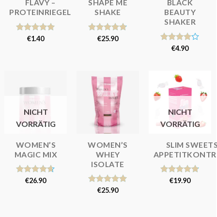
FLAVY –
SHAPE ME
BLACK
PROTEINRIEGEL
SHAKE
BEAUTY
SHAKER
Bewertet
€
1.40
Bewertet
€
25.90
mit
5.00
mit
4.81
Bewertet
€
4.90
von 5
von 5
mit
4.00
von 5
NICHT
NICHT
VORRÄTIG
VORRÄTIG
WOMEN’S
WOMEN’S
SLIM SWEETS
MAGIC MIX
WHEY
APPETITKONTR
ISOLATE
Bewertet
€
26.90
Bewertet
€
19.90
mit
4.62
mit
4.80
Bewertet
€
25.90
von 5
von 5
mit
5.00
von 5