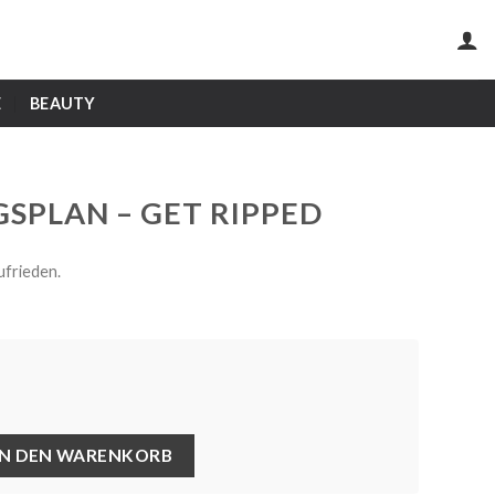
E
BEAUTY
SPLAN – GET RIPPED
ufrieden.
 RIPPED Menge
IN DEN WARENKORB