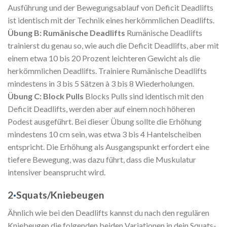
Ausführung und der Bewegungsablauf von Deficit Deadlifts
ist identisch mit der Technik eines herkömmlichen Deadlifts.
Übung B: Rumänische Deadlifts
Rumänische Deadlifts
trainierst du genau so, wie auch die Deficit Deadlifts, aber mit
einem etwa 10 bis 20 Prozent leichteren Gewicht als die
herkömmlichen Deadlifts. Trainiere Rumänische Deadlifts
mindestens in 3 bis 5 Sätzen à 3 bis 8 Wiederholungen.
Übung C: Block Pulls
Blocks Pulls sind identisch mit den
Deficit Deadlifts, werden aber auf einem noch höheren
Podest ausgeführt. Bei dieser Übung sollte die Erhöhung
mindestens 10 cm sein, was etwa 3 bis 4 Hantelscheiben
entspricht. Die Erhöhung als Ausgangspunkt erfordert eine
tiefere Bewegung, was dazu führt, dass die Muskulatur
intensiver beansprucht wird.
2
·
Squats/Kniebeugen
Ähnlich wie bei den Deadlifts kannst du nach den regulären
Kniebeugen die folgenden beiden Variationen in dein Squats-