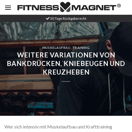
Zum
Inhalt
springen
30 Tage Rückgaberecht
MUSKELAUFBAU
,
TRAINING
WEITERE VARIATIONEN VON
BANKDRÜCKEN, KNIEBEUGEN UND
KREUZHEBEN
Wer sich intensiv mit
Muskelaufbau
und Krafttraining