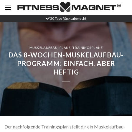
Zum
Inhalt
springen
30 Tage Rückgaberecht
MUSKELAUFBAU
,
PLÄNE
,
TRAININGSPLÄNE
DAS 8-WOCHEN-MUSKELAUFBAU-
PROGRAMM: EINFACH, ABER
HEFTIG
Der nachfolgende Trainingsplan stellt dir ein Muskelaufbau-