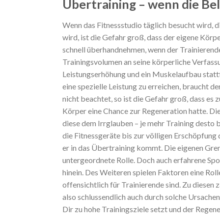
Übertraining – wenn die Be
Wenn das Fitnessstudio täglich besucht wird,
wird, ist die Gefahr groß, dass der eigene Kör
schnell überhandnehmen, wenn der Trainierende 
Trainingsvolumen an seine körperliche Verfass
Leistungserhöhung und ein Muskelaufbau stattfi
eine spezielle Leistung zu erreichen, braucht d
nicht beachtet, so ist die Gefahr groß, dass e
Körper eine Chance zur Regeneration hatte. Die
diese dem Irrglauben – je mehr Training desto
die Fitnessgeräte bis zur völligen Erschöpfung
er in das Übertraining kommt. Die eigenen Gren
untergeordnete Rolle. Doch auch erfahrene Sport
hinein. Des Weiteren spielen Faktoren eine Roll
offensichtlich für Trainierende sind. Zu diesen
also schlussendlich auch durch solche Ursachen
Dir zu hohe Trainingsziele setzt und der Rege