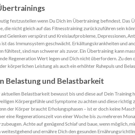
bertrainings
eutig festzustellen wenn Du Dich im Übertraining befindest. Das 
die nicht gleich auf das Fitnesstraining zurückzuführen sein kön
nd Gelenken verspürst und Kreislaufprobleme, Depressionen, Ant
ist das Immunsystem geschwächt. Erkältungskrankheiten und ander
n fühltest, sind nun schwerer als zuvor. Ein Übertraining kann ma
hende Regeneration Wert legen und Dich nicht überfordern. Zu den
er körperlichen Leistung als auch ein erhöhter Ruhepuls und Bela
n Belastung und Belastbarkeit
r aktuellen Belastbarkeit bewusst bis und diese auf Dein Training
jeweiligen Körpergefühle und Symptome zu achten und diese richtig 
nn der Körper braucht Erholungsphasen – ist er doch keine Masch
örper eine Regenerationszeit von einer Woche bis zu mehreren Mon
orzubeugen. Achte auf genügend Schlaf und baue, wenn möglich, mi
en weitestgehend und ernähre Dich den gesunden Ernährungsrichtli