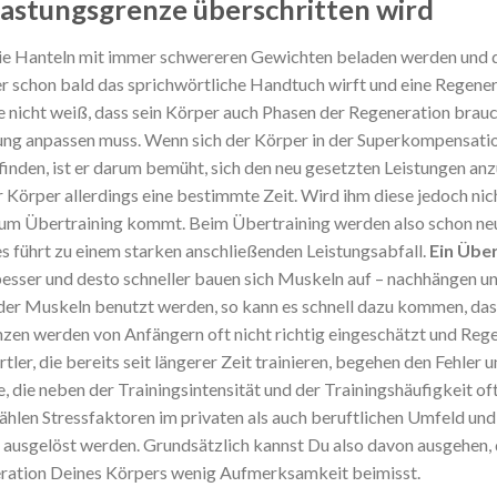
lastungsgrenze überschritten wird
 die Hanteln mit immer schwereren Gewichten beladen werden und 
per schon bald das sprichwörtliche Handtuch wirft und eine Regener
nicht weiß, dass sein Körper auch Phasen der Regeneration brauch
ung anpassen muss. Wenn sich der Körper in der Superkompensatio
nden, ist er darum bemüht, sich den neu gesetzten Leistungen anzu
er Körper allerdings eine bestimmte Zeit. Wird ihm diese jedoch ni
s zum Übertraining kommt. Beim Übertraining werden also schon ne
s führt zu einem starken anschließenden Leistungsabfall.
Ein Über
 besser und desto schneller bauen sich Muskeln auf – nachhängen u
 der Muskeln benutzt werden, so kann es schnell dazu kommen, dass 
zen werden von Anfängern oft nicht richtig eingeschätzt und Regen
ler, die bereits seit längerer Zeit trainieren, begehen den Fehler
e, die neben der Trainingsintensität und der Trainingshäufigkeit o
 zählen Stressfaktoren im privaten als auch beruftlichen Umfeld un
 ausgelöst werden. Grundsätzlich kannst Du also davon ausgehen, 
neration Deines Körpers wenig Aufmerksamkeit beimisst.