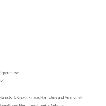
Körpermasse
id)
Harnstoff, Kreatinkinase, Harnsäure und Ammoniak)
renalin und Noradrenalin unter Belastung