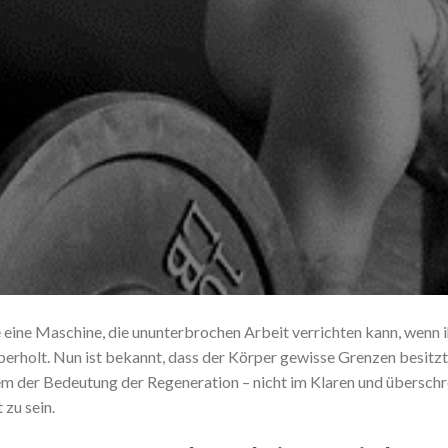
 eine Maschine, die ununterbrochen Arbeit verrichten kann, wenn 
 überholt. Nun ist bekannt, dass der Körper gewisse Grenzen besitz
llem der Bedeutung der Regeneration – nicht im Klaren und übersch
zu sein.