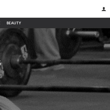
E
BEAUTY
G