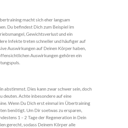
Übertraining macht sich eher langsam
nen. Du befindest Dich zum Beispiel im
riebsmangel, Gewichtsverlust und ein
e Infekte treten schneller und häufiger auf
ssive Auswirkungen auf Deinen Körper haben,
 offensichtlichen Auswirkungen gehören ein
stungspuls.
 hin abstimmst. Dies kann zwar schwer sein, doch
zu deuten. Achte inbesondere auf eine
ine. Wenn Du Dich erst einmal im Übertraining
aten benötigt. Um Dir soetwas zu ersparen,
ndestens 1 – 2 Tage der Regeneration in Dein
nien gerecht, sodass Deinem Körper alle