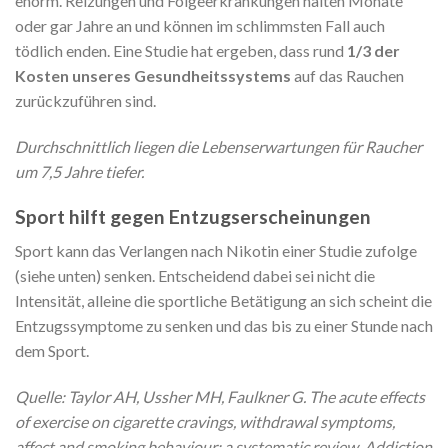
enorm. Reizungen und Folgeerkrankungen halten Monate
oder gar Jahre an und können im schlimmsten Fall auch
tödlich enden. Eine Studie hat ergeben, dass rund
1/3 der
Kosten unseres Gesundheitssystems
auf das Rauchen
zurückzuführen sind.
Durchschnittlich liegen die Lebenserwartungen für Raucher
um 7,5 Jahre tiefer.
Sport hilft gegen Entzugserscheinungen
Sport kann das Verlangen nach Nikotin einer Studie zufolge
(siehe unten) senken. Entscheidend dabei sei nicht die
Intensität, alleine die sportliche Betätigung an sich scheint die
Entzugssymptome zu senken und das bis zu einer Stunde nach
dem Sport.
Quelle: Taylor AH, Ussher MH, Faulkner G. The acute effects
of exercise on cigarette cravings, withdrawal symptoms,
affect and smoking behaviour: a systematic review. Addiction