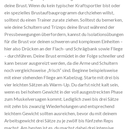
deine Brust. Wenn du kein typischer Kraftsportler bist oder
ein spezielles Brustaufbauprogramm durchziehen willst,
solltest du einen Trainer zurate ziehen. Solltest du bemerken,
wie deine Schultern und Trizeps deine Brust während der
Pressbewegungen überfordern, kannst du Isolationsübungen
für die Brust vor deinen schweren und komplexen Einheiten –
hier also Drücken an der Flach- und Schrägbank sowie Fliege
– durchführen. Deine Brust ermüdet in der Folge schneller und
kann besser ausgereizt werden, da die Arme und Schultern
noch vergleichsweise „frisch“ sind. Beginne beispielsweise
mit einer stehenden Fliege am Kabelzug. Starte mit drei bis
vier leichten Sätzen als Warm-Up. Du darfst nicht kalt sein,
wenn es bei hohem Gewicht in der voll ausgestreckten Phase
zum Muskelversagen kommt. Lediglich zwei bis drei Sätze
mit zehn bis zwanzig Wiederholungen und entsprechend
leichtem Gewicht sollten ausreichen, bevor du mit deinem
Arbeitsgewicht drei Sätze zu je zwölf bis fünfzehn Reps
machst. Am besten ist es, du machst dabei drei intensive