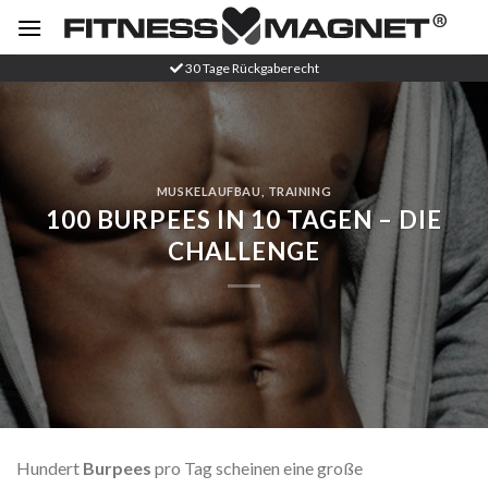
Zum
Inhalt
springen
30 Tage Rückgaberecht
MUSKELAUFBAU
,
TRAINING
100 BURPEES IN 10 TAGEN – DIE
CHALLENGE
Hundert
Burpees
pro Tag scheinen eine große