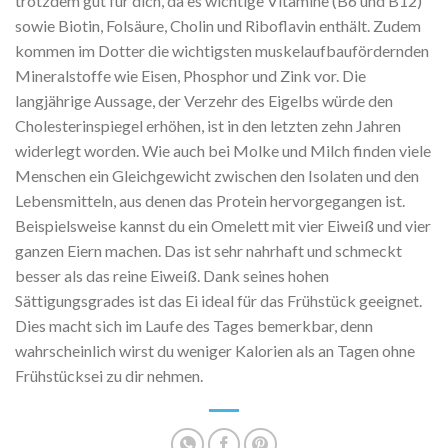
trotzdem gut für dich, da es wichtige Vitamine (B6 und B12)
sowie Biotin, Folsäure, Cholin und Riboflavin enthält. Zudem
kommen im Dotter die wichtigsten muskelaufbaufördernden
Mineralstoffe wie Eisen, Phosphor und Zink vor. Die
langjährige Aussage, der Verzehr des Eigelbs würde den
Cholesterinspiegel erhöhen, ist in den letzten zehn Jahren
widerlegt worden. Wie auch bei Molke und Milch finden viele
Menschen ein Gleichgewicht zwischen den Isolaten und den
Lebensmitteln, aus denen das
Protein hervorgegangen ist.
Beispielsweise kannst du ein Omelett mit vier Eiweiß und vier
ganzen Eiern machen. Das ist sehr nahrhaft und schmeckt
besser als das reine Eiweiß. Dank seines hohen
Sättigungsgrades ist das Ei ideal für das Frühstück geeignet.
Dies macht sich im Laufe des Tages bemerkbar, denn
wahrscheinlich wirst du weniger Kalorien als an Tagen ohne
Frühstücksei zu dir nehmen.