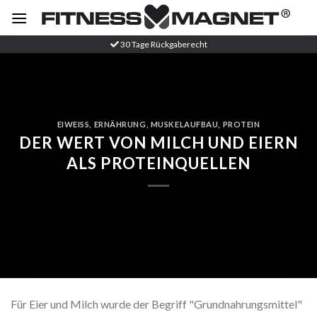
Zum
Inhalt
springen
30 Tage Rückgaberecht
EIWEISS
,
ERNÄHRUNG
,
MUSKELAUFBAU
,
PROTEIN
DER WERT VON MILCH UND EIERN
ALS PROTEINQUELLEN
Für Eier und Milch wurde der Begriff "Grundnahrungsmittel"