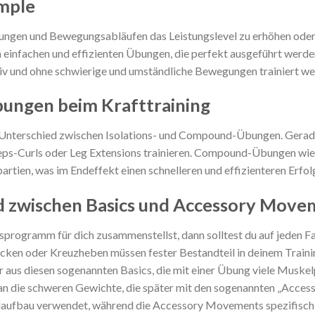
imple
ungen und Bewegungsabläufen das Leistungslevel zu erhöhen oder 
 in einfachen und effizienten Übungen, die perfekt ausgeführt werde
ektiv und ohne schwierige und umständliche Bewegungen trainiert w
ungen beim Krafttraining
en Unterschied zwischen Isolations- und Compound-Übungen. Gerad
izeps-Curls oder Leg Extensions trainieren. Compound-Übungen w
tien, was im Endeffekt einen schnelleren und effizienteren Erfolg
ed zwischen Basics und Accessory Move
ngsprogramm für dich zusammenstellst, dann solltest du auf jede
ken oder Kreuzheben müssen fester Bestandteil in deinem Train
us diesen sogenannten Basics, die mit einer Übung viele Muskelpart
n die schweren Gewichte, die später mit den sogenannten „Acces
aufbau verwendet, während die Accessory Movements spezifisch 