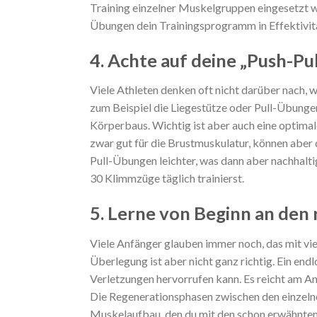
Training einzelner Muskelgruppen eingesetzt w
Übungen dein Trainingsprogramm in Effektivitä
4. Achte auf deine „Push-Pu
Viele Athleten denken oft nicht darüber nach,
zum Beispiel die Liegestütze oder Pull-Übungen
Körperbaus. Wichtig ist aber auch eine optimal
zwar gut für die Brustmuskulatur, können aber 
Pull-Übungen leichter, was dann aber nachhalti
30 Klimmzüge täglich trainierst.
5. Lerne von Beginn an den 
Viele Anfänger glauben immer noch, das mit viel
Überlegung ist aber nicht ganz richtig. Ein en
Verletzungen hervorrufen kann. Es reicht am A
Die Regenerationsphasen zwischen den einzelne
Muskelaufbau, den du mit den schon erwähnten B