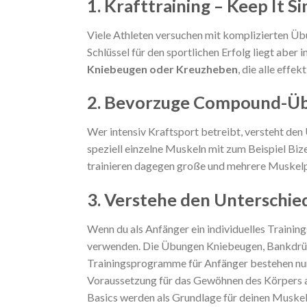
1. Krafttraining – Keep It S
Viele Athleten versuchen mit komplizierten Üb
Schlüssel für den sportlichen Erfolg liegt aber
Kniebeugen oder Kreuzheben
, die alle eff
2. Bevorzuge Compound-Üb
Wer intensiv Kraftsport betreibt, versteht d
speziell einzelne Muskeln mit zum Beispiel B
trainieren dagegen große und mehrere Muskelpar
3. Verstehe den Unterschi
Wenn du als Anfänger ein individuelles Traini
verwenden. Die Übungen Kniebeugen, Bankdrüc
Trainingsprogramme für Anfänger bestehen nur a
Voraussetzung für das Gewöhnen des Körpers a
Basics werden als Grundlage für deinen
Muskel