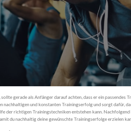
, sollte gerade als Anfänger darauf achten, dass er ein passendes
 nachhaltigen und konstanten Trainingserfolg und sorgt dafür, dass
lfe der richtigen Trainingstechniken entstehen kann. Nachfolgend 
amit du nachhaltig deine gewünschte Trainingserfolge erzielen kan