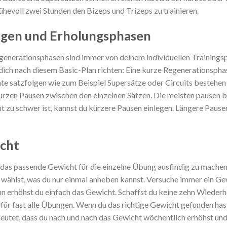
hevoll zwei Stunden den Bizeps und Trizeps zu trainieren.
ungen und Erholungsphasen
generationsphasen sind immer von deinem individuellen Trainings
du dich nach diesem Basic-Plan richten: Eine kurze Regenerationsph
te satzfolgen wie zum Beispiel Supersätze oder Circuits bestehe
 kurzen Pausen zwischen den einzelnen Sätzen. Die meisten pausen 
 zu schwer ist, kannst du kürzere Pausen einlegen. Längere Pause
icht
, das passende Gewicht für die einzelne Übung ausfindig zu machen
t wählst, was du nur einmal anheben kannst. Versuche immer ein G
 dann erhöhst du einfach das Gewicht. Schaffst du keine zehn Wiede
für fast alle Übungen. Wenn du das richtige Gewicht gefunden has
deutet, dass du nach und nach das Gewicht wöchentlich erhöhst un