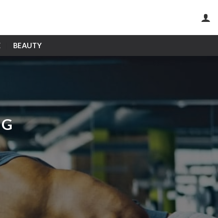
E
BEAUTY
NG