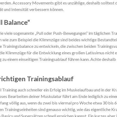
erden. Accessory Movements gibt es unzählige, deshalb solltest d
t und Intensität verbessern können.
ll Balance“
 wie viele sogenannte „Pull oder Push-Bewegungen“ im täglichen T
 wie zum Beispiel die Klimmzüge sind beides wichtige Bestandteil
e Trainingsbalance zu entwickeln, die zwischen beiden Trainingsvar
die Klimmzüge für die Entwicklung eines großen Latissimus nicht e
g zu einem einseitigen Trainingsablauf führen kann. Achte deshalb
richtigen Trainingsablauf
 Training auch schneller ein Erfolg im
Muskelaufbau und in der Kra
dloses Bearbeiten deiner Muskulatur führt am Ende lediglich zu ei
nfang völlig aus, wenn du zwei bis viermal pro Woche etwa 30 bis 
n Trainingseinheiten sind genauso wichtig, wie das eigentliche
Kra
asics und Supersätzen schnell erreichen kannst. Ein kurzes aber 