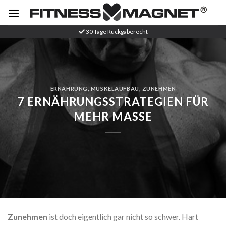
Zum
Inhalt
springen
30 Tage Rückgaberecht
ERNÄHRUNG
,
MUSKELAUFBAU
,
ZUNEHMEN
7 ERNÄHRUNGSSTRATEGIEN FÜR
MEHR MASSE
Zunehmen
ist doch eigentlich gar nicht so schwer. Hart