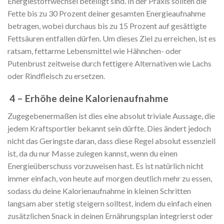
Energiestoffwechsel beteiligt sind. In der Praxis sollten die
Fette bis zu 30 Prozent deiner gesamten Energieaufnahme
betragen, wobei durchaus bis zu 15 Prozent auf gesättigte
Fettsäuren entfallen dürfen. Um dieses Ziel zu erreichen, ist es
ratsam, fettarme Lebensmittel wie Hähnchen- oder
Putenbrust zeitweise durch fettigere Alternativen wie Lachs
oder Rindfleisch zu ersetzen.
4 – Erhöhe deine Kalorienaufnahme
Zugegebenermaßen ist dies eine absolut triviale Aussage, die
jedem Kraftsportler bekannt sein dürfte. Dies ändert jedoch
nicht das Geringste daran, dass diese Regel absolut essenziell
ist, da du nur Masse zulegen kannst, wenn du einen
Energieüberschuss vorzuweisen hast. Es ist natürlich nicht
immer einfach, von heute auf morgen deutlich mehr zu essen,
sodass du deine Kalorienaufnahme in kleinen Schritten
langsam aber stetig steigern solltest, indem du einfach einen
zusätzlichen Snack in deinen Ernährungsplan integrierst oder