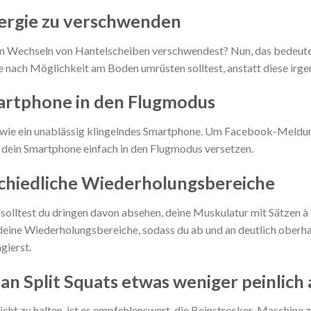
nergie zu verschwenden
m Wechseln von Hantelscheiben verschwendest? Nun, das bedeutet 
ge nach Möglichkeit am Boden umrüsten solltest, anstatt diese irg
martphone in den Flugmodus
tiv wie ein unablässig klingelndes Smartphone. Um Facebook-Mel
 dein Smartphone einfach in den Flugmodus versetzen.
chiedliche Wiederholungsbereiche
 solltest du dringen davon absehen, deine Muskulatur mit Sätzen 
re deine Wiederholungsbereiche, sodass du ab und an deutlich ober
gierst.
ian Split Squats etwas weniger peinlich
cht zu halten, ist es empfehlenswert, die Beinstrecker-Maschine z