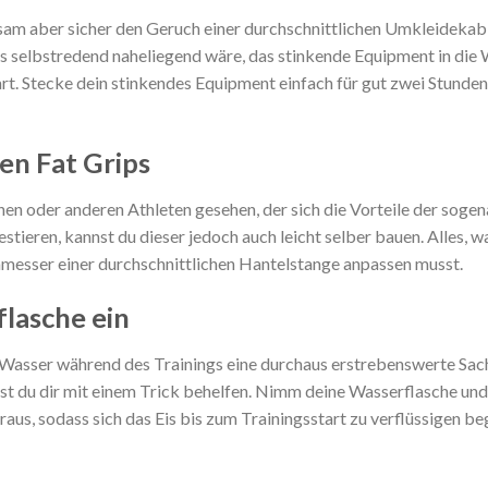
am aber sicher den Geruch einer durchschnittlichen Umkleidekabi
s selbstredend naheliegend wäre, das stinkende Equipment in die 
rt. Stecke dein stinkendes Equipment einfach für gut zwei Stunden 
nen Fat Grips
inen oder anderen Athleten gesehen, der sich die Vorteile der soge
estieren, kannst du dieser jedoch auch leicht selber bauen. Alles, 
hmesser einer durchschnittlichen Hantelstange anpassen musst.
flasche ein
 Wasser während des Trainings eine durchaus erstrebenswerte Sach
t du dir mit einem Trick behelfen. Nimm deine Wasserflasche und 
us, sodass sich das Eis bis zum Trainingsstart zu verflüssigen beg