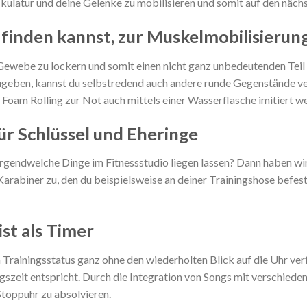
kulatur und deine Gelenke zu mobilisieren und somit auf den näch
u finden kannst, zur Muskelmobilisierun
s Gewebe zu lockern und somit einen nicht ganz unbedeutenden Teil
szugeben, kannst du selbstredend auch andere runde Gegenstände v
s Foam Rolling zur Not auch mittels einer Wasserflasche imitiert w
für Schlüssel und Eheringe
rgendwelche Dinge im Fitnessstudio liegen lassen? Dann haben wir e
n Karabiner zu, den du beispielsweise an deiner Trainingshose befes
st als Timer
Trainingsstatus ganz ohne den wiederholten Blick auf die Uhr verfol
ngszeit entspricht. Durch die Integration von Songs mit verschiede
Stoppuhr zu absolvieren.