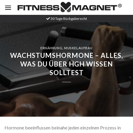
Zum
Inhalt
springen
30 Tage Rückgaberecht
ERNÄHRUNG
,
MUSKELAUFBAU
WACHSTUMSHORMONE – ALLES,
WAS DU ÜBER HGH WISSEN
SOLLTEST
Hormone beeinflussen beinahe jeden einzelnen Prozess in