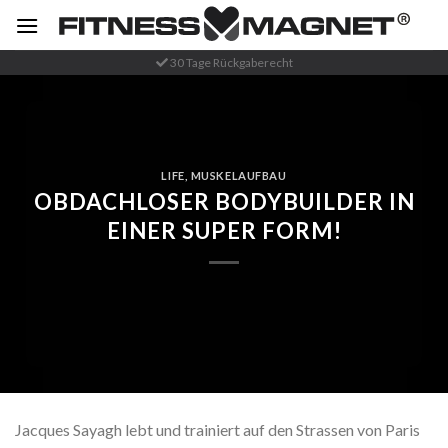
Zum
Inhalt
springen
30 Tage Rückgaberecht
LIFE
,
MUSKELAUFBAU
OBDACHLOSER BODYBUILDER IN
EINER SUPER FORM!
Jacques Sayagh lebt und trainiert auf den Strassen von Paris