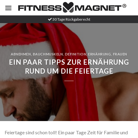
Zum
Inhalt
springen
30 Tage Rückgaberecht
ABNEHMEN
,
BAUCHMUSKELN
,
DEFINITION
,
ERNÄHRUNG
,
FRAUEN
EIN PAAR TIPPS ZUR ERNÄHRUNG
RUND UM DIE FEIERTAGE
Feiertage sind schon toll! Ein paar Tage Zeit für Familie und