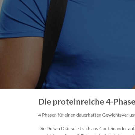
Die proteinreiche 4-Phas
4 Phasen für einen dauerhaften Gewichtsverlus
Die Dukan Diät setzt sich aus 4 aufeinander 