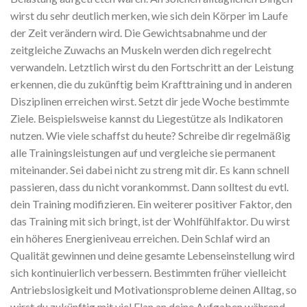
wirst du sehr deutlich merken, wie sich dein Körper im Laufe
der Zeit verändern wird. Die Gewichtsabnahme und der
zeitgleiche Zuwachs an Muskeln werden dich regelrecht
verwandeln. Letztlich wirst du den Fortschritt an der Leistung
erkennen, die du zukünftig beim Krafttraining und in anderen
Disziplinen erreichen wirst. Setzt dir jede Woche bestimmte
Ziele. Beispielsweise kannst du Liegestütze als Indikatoren
nutzen. Wie viele schaffst du heute? Schreibe dir regelmäßig
alle Trainingsleistungen auf und vergleiche sie permanent
miteinander. Sei dabei nicht zu streng mit dir. Es kann schnell
passieren, dass du nicht vorankommst. Dann solltest du evtl.
dein Training modifizieren. Ein weiterer positiver Faktor, den
das Training mit sich bringt, ist der Wohlfühlfaktor. Du wirst
ein höheres Energieniveau erreichen. Dein Schlaf wird an
Qualität gewinnen und deine gesamte Lebenseinstellung wird
sich kontinuierlich verbessern. Bestimmten früher vielleicht
Antriebslosigkeit und Motivationsprobleme deinen Alltag, so
wirst du zukünftig mit viel Elan an deine Aufgaben während