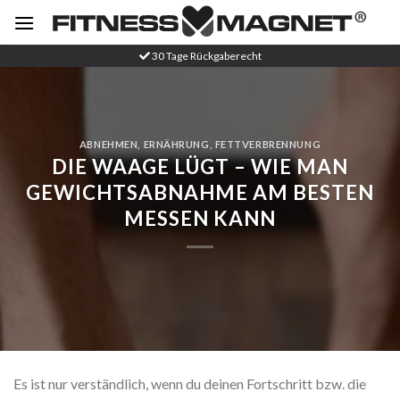
Zum
Inhalt
springen
30 Tage Rückgaberecht
ABNEHMEN
,
ERNÄHRUNG
,
FETTVERBRENNUNG
DIE WAAGE LÜGT – WIE MAN
GEWICHTSABNAHME AM BESTEN
MESSEN KANN
Es ist nur verständlich, wenn du deinen Fortschritt bzw. die