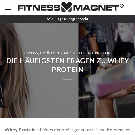
Zum
Inhalt
springen
30 Tage Rückgaberecht
EIWEISS
,
ERNÄHRUNG
,
MUSKELAUFBAU
,
PROTEIN
DIE HÄUFIGSTEN FRAGEN ZU WHEY
PROTEIN
Whey Protein
ist eines der meistgenannten Eiweiße, wenn es