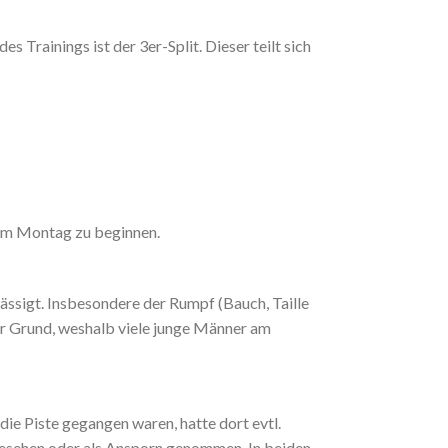
 des
Trainings ist der 3er-Split. Dieser teilt sich
g am Montag zu beginnen.
lässigt. Insbesondere der Rumpf (Bauch, Taille
er Grund, weshalb viele junge Männer am
ie Piste gegangen waren, hatte dort evtl.
ngesehen oder als Ansporn genommen. In beiden