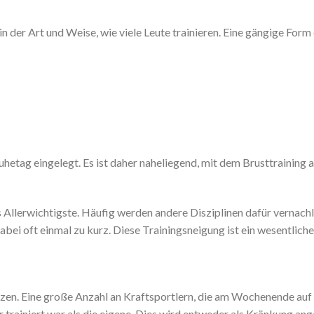
n der Art und Weise, wie viele Leute trainieren. Eine gängige Form
uhetag eingelegt. Es ist daher naheliegend, mit dem Brusttrainin
s Allerwichtigste. Häufig werden andere Disziplinen dafür vernach
bei oft einmal zu kurz. Diese Trainingsneigung ist ein wesentlich
tzen. Eine große Anzahl an Kraftsportlern, die am Wochenende auf d
 trainiert war als die eigene. Dies wird entweder als Kränkung a