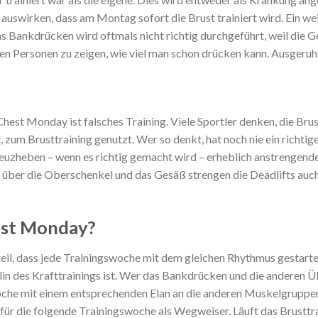
 auswirken, dass am Montag sofort die Brust trainiert wird. Ein wei
s Bankdrücken wird oftmals nicht richtig durchgeführt, weil die G
en Personen zu zeigen, wie viel man schon drücken kann. Ausger
 Chest Monday ist falsches Training. Viele Sportler denken, die Bru
zum Brusttraining genutzt. Wer so denkt, hat noch nie ein richtige
uzheben – wenn es richtig gemacht wird – erheblich anstrengende
 über die Oberschenkel und das Gesäß strengen die Deadlifts auc
est Monday?
il, dass jede Trainingswoche mit dem gleichen Rhythmus gestartet
plin des Krafttrainings ist. Wer das Bankdrücken und die anderen
che mit einem entsprechenden Elan an die anderen Muskelgrupp
 für die folgende Trainingswoche als Wegweiser. Läuft das Brusttra