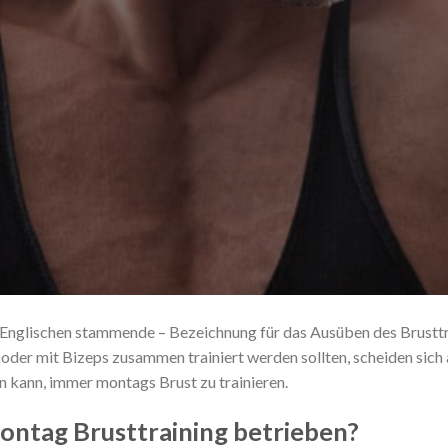
m Englischen stammende – Bezeichnung für das Ausüben des Brustt
 oder mit Bizeps zusammen trainiert werden sollten, scheiden sich a
n kann, immer montags Brust zu trainieren.
ontag Brusttraining betrieben?