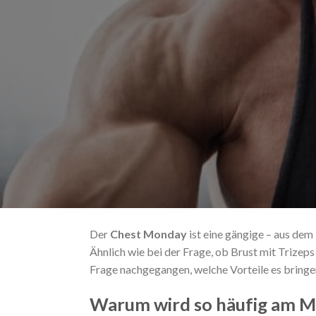
Der
Chest Monday
ist eine gängige – aus de
Ähnlich wie bei der Frage, ob Brust mit Trizeps
Frage nachgegangen, welche Vorteile es bringe
Warum wird so häufig am M