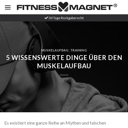
Zum
Inhalt
springen
30 Tage Rückgaberecht
MUSKELAUFBAU
,
TRAINING
5 WISSENSWERTE DINGE ÜBER DEN
MUSKELAUFBAU
Es existiert eine ganze Reihe an Mythen und falschen