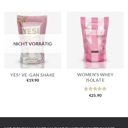
mit
4.00
mit
4.62
von 5
von 5
NICHT VORRÄTIG
WOMEN’S WHEY
YES! VE-GAN SHAKE
ISOLATE
€
19.90
Bewertet
€
25.90
mit
5.00
von 5