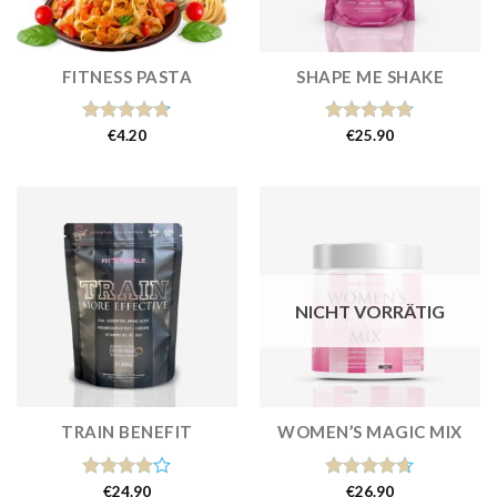
FITNESS PASTA
SHAPE ME SHAKE
Bewertet
€
4.20
Bewertet
€
25.90
mit
4.78
mit
4.81
von 5
von 5
NICHT VORRÄTIG
TRAIN BENEFIT
WOMEN’S MAGIC MIX
Bewertet
€
24.90
Bewertet
€
26.90