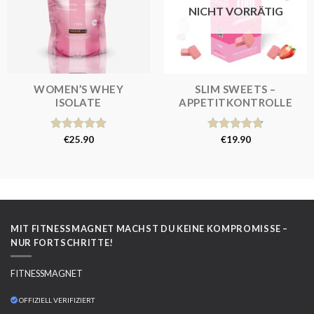
NICHT VORRÄTIG
WOMEN’S WHEY
SLIM SWEETS –
ISOLATE
APPETITKONTROLLE
Bewertet
€
25.90
Bewertet
€
19.90
mit
5.00
mit
4.80
von 5
von 5
MIT FITNESSMAGNET MACHST DU KEINE KOMPROMISSE –
NUR FORTSCHRITTE!
FITNESSMAGNET
OFFIZIELL VERIFIZIERT