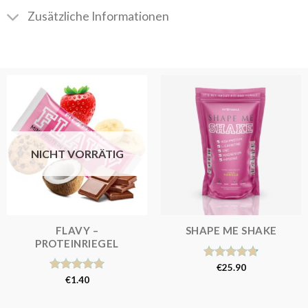
Zusätzliche Informationen
NICHT VORRÄTIG
FLAVY –
SHAPE ME SHAKE
PROTEINRIEGEL
Bewertet
€
25.90
mit
4.81
Bewertet
€
1.40
von 5
mit
5.00
von 5