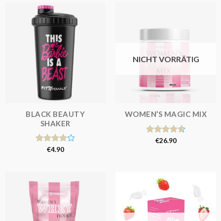
NICHT VORRÄTIG
BLACK BEAUTY
WOMEN’S MAGIC MIX
SHAKER
Bewertet
€
26.90
mit
4.62
Bewertet
€
4.90
von 5
mit
4.00
von 5