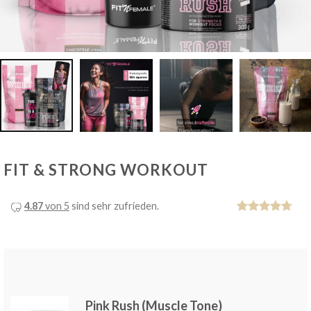
FIT & STRONG WORKOUT
4.87
von 5
sind sehr zufrieden.
Bewertet
7
mit
4.71
von 5,
basierend
auf
Kundenbewertu
Pink Rush (Muscle Tone)