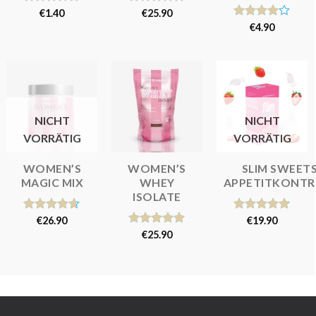
Bewertet
€
1.40
Bewertet
€
25.90
mit
5.00
mit
4.81
Bewertet
€
4.90
von 5
von 5
mit
4.00
von 5
NICHT
NICHT
VORRÄTIG
VORRÄTIG
WOMEN’S
WOMEN’S
SLIM SWEETS
MAGIC MIX
WHEY
APPETITKONTR
ISOLATE
Bewertet
€
26.90
Bewertet
€
19.90
mit
4.62
mit
4.80
Bewertet
€
25.90
von 5
von 5
mit
5.00
von 5