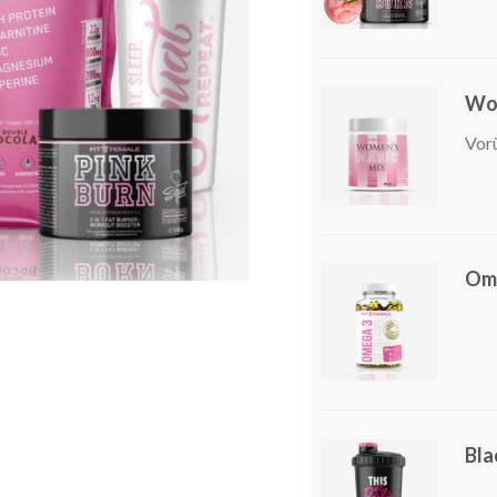
Wom
Vor
Om
Bla