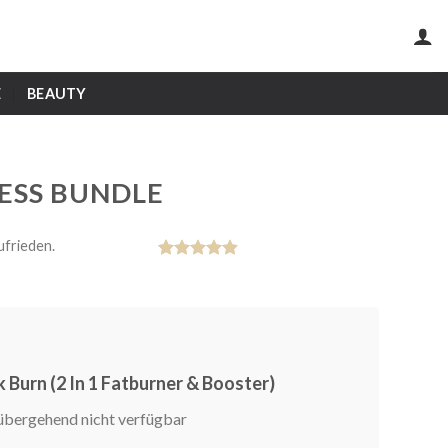
E
BEAUTY
RESS BUNDLE
ufrieden.
Bewertet
7
mit
4.86
von 5,
basierend
auf
Kundenbewertungen
k Burn (2 In 1 Fatburner & Booster)
übergehend nicht verfügbar