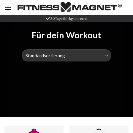
Zum
Inhalt
springen
30 Tage Rückgaberecht
Für dein Workout