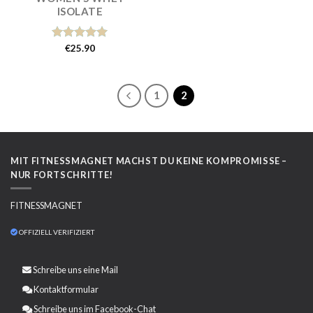
ISOLATE
Bewertet
€
25.90
mit
5.00
von 5
1
2
MIT FITNESSMAGNET MACHST DU KEINE KOMPROMISSE –
NUR FORTSCHRITTE!
FITNESSMAGNET
OFFIZIELL VERIFIZIERT
Schreibe uns eine
Mail
Kontaktformular
Schreibe uns im Facebook-Chat