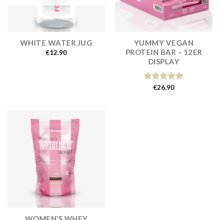
YUMMY VEGAN
WHITE WATER JUG
PROTEIN BAR – 12ER
€
12.90
DISPLAY
Bewertet
€
26.90
mit
4.75
von 5
WOMEN’S WHEY