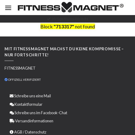
Zum
Inhalt
springen
30 Tage Rückgaberecht
Block
"713317"
not found
MIT FITNESSMAGNET MACHST DU KEINE KOMPROMISSE –
NUR FORTSCHRITTE!
FITNESSMAGNET
OFFIZIELL VERIFIZIERT
Schreibe uns eine
Mail
Kontaktformular
Schreibe uns im Facebook-Chat
Versandinformationen
AGB
/
Datenschutz