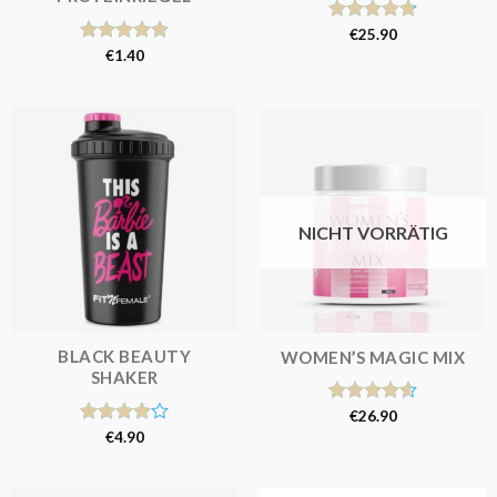
Bewertet
€
25.90
mit
4.81
Bewertet
€
1.40
von 5
mit
5.00
von 5
NICHT VORRÄTIG
BLACK BEAUTY
WOMEN’S MAGIC MIX
SHAKER
Bewertet
€
26.90
mit
4.62
Bewertet
€
4.90
von 5
mit
4.00
von 5