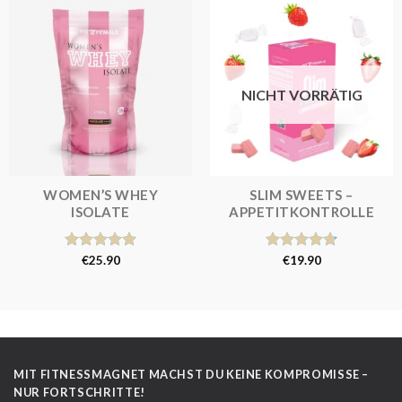
NICHT VORRÄTIG
WOMEN’S WHEY
SLIM SWEETS –
ISOLATE
APPETITKONTROLLE
Bewertet
€
25.90
Bewertet
€
19.90
mit
5.00
mit
4.80
von 5
von 5
MIT FITNESSMAGNET MACHST DU KEINE KOMPROMISSE –
NUR FORTSCHRITTE!