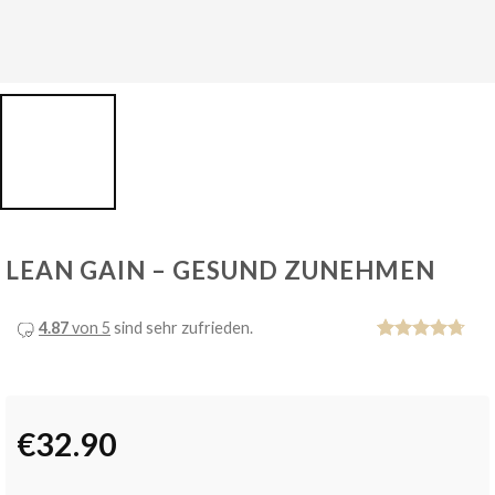
LEAN GAIN – GESUND ZUNEHMEN
4.87
von 5
sind sehr zufrieden.
Bewertet
8
mit
4.75
von 5,
basierend
auf
€
32.90
Kundenbewertu