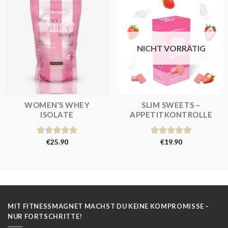
NICHT VORRÄTIG
WOMEN’S WHEY
SLIM SWEETS –
ISOLATE
APPETITKONTROLLE
Bewertet
€
25.90
Bewertet
€
19.90
mit
5.00
mit
4.80
von 5
von 5
MIT FITNESSMAGNET MACHST DU KEINE KOMPROMISSE –
NUR FORTSCHRITTE!