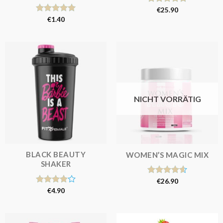
Bewertet
€
25.90
mit
4.81
Bewertet
€
1.40
von 5
mit
5.00
von 5
NICHT VORRÄTIG
BLACK BEAUTY
WOMEN’S MAGIC MIX
SHAKER
Bewertet
€
26.90
mit
4.62
Bewertet
€
4.90
von 5
mit
4.00
von 5