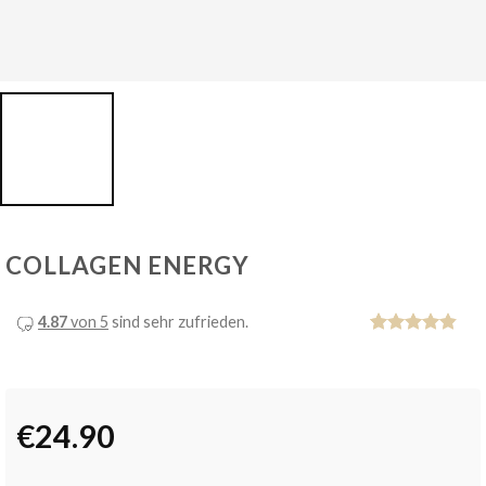
COLLAGEN ENERGY
4.87
von 5
sind sehr zufrieden.
Bewertet
11
mit
4.82
von 5,
basierend
auf
€
24.90
Kundenbewertu