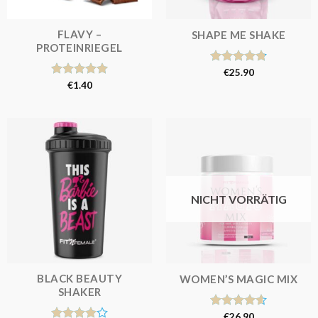
FLAVY –
SHAPE ME SHAKE
PROTEINRIEGEL
Bewertet
€
25.90
mit
4.81
Bewertet
€
1.40
von 5
mit
5.00
von 5
NICHT VORRÄTIG
BLACK BEAUTY
WOMEN’S MAGIC MIX
SHAKER
Bewertet
€
26.90