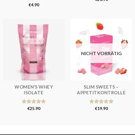
mit
4.62
Bewertet
€
4.90
von 5
mit
4.00
von 5
NICHT VORRÄTIG
WOMEN’S WHEY
SLIM SWEETS –
ISOLATE
APPETITKONTROLLE
Bewertet
€
25.90
Bewertet
€
19.90
mit
5.00
mit
4.80
von 5
von 5